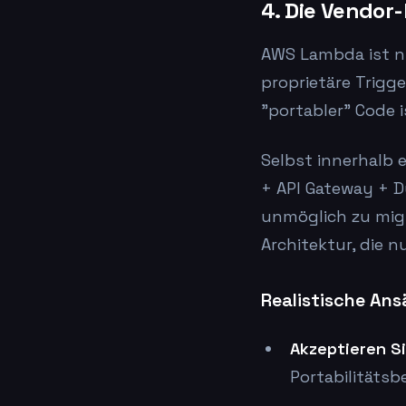
4. Die Vendor-
AWS Lambda ist ni
proprietäre Trigg
"portabler" Code i
Selbst innerhalb 
+ API Gateway + 
unmöglich zu migr
Architektur, die nu
Realistische Ans
Akzeptieren Si
Portabilitäts