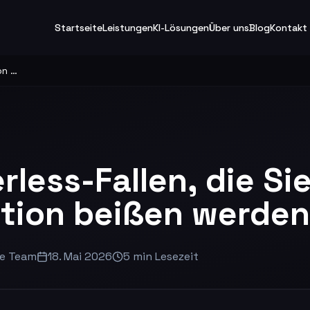
Startseite
Leistungen
KI-Lösungen
Über uns
Blog
Kontakt
7 Serverless-Fallen, die Sie in der Produktion beißen werden
rless-Fallen, die Sie
tion beißen werden
e Team
18. Mai 2026
5
min
Lesezeit