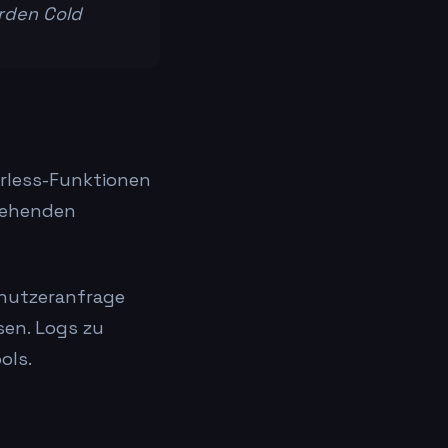
rden Cold
erless-Funktionen
tehenden
Benutzeranfrage
en. Logs zu
ols.