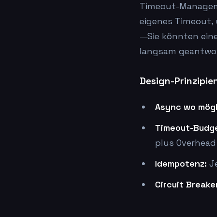
Timeout-Managemen
eigenes Timeout, 
—Sie könnten eine
langsam geantwor
Design-Prinzipie
Async wo mögl
Timeout-Budg
plus Overhead
Idempotenz:
Je
Circuit Breake