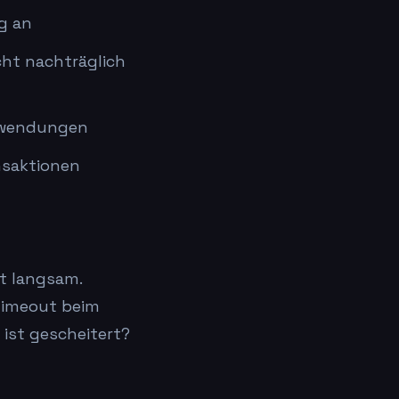
g an
cht nachträglich
nwendungen
nsaktionen
st langsam.
 Timeout beim
 ist gescheitert?